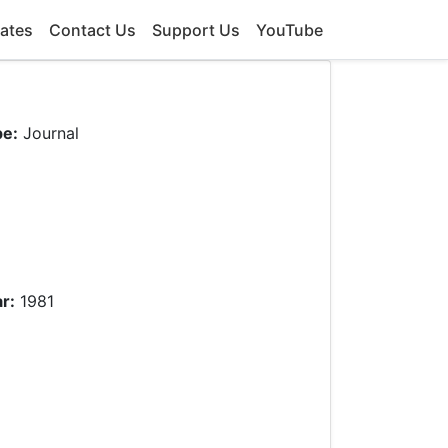
ates
Contact Us
Support Us
YouTube
pe:
Journal
r:
1981